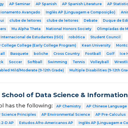
gy
AP Seminar
AP Spanish
AP Spanish Literature
AP Statisti
icionamento Avançado
Inglês AP (Linguagem e Composição)
Ani
ui
clube de leitores
clube de leitores
Debate
Duque de Ed
ers
Mu Alpha Theta
National Honors Society
Olimpíadas de 
Internacional de Estudantes (ISO)
robótica
Student Council
 College College (Early College Program)
Kean University
Montcl
all
Basquete
boliche
Cross Country
Football
Golf
Ice 
ck
Soccer
Softball
Swimming
Tennis
Volleyball
Wrestl
abled Mild/Moderate (9-12th Grade)
Multiple Disabilities (9-12th Gr
School of Data Science & Informatio
ol has the following:
AP Chemistry
AP Chinese Language 
Science Principles
AP Environmental Science
AP Pre-Calculus
n 2-D AP
Estudos Afro-Americanos AP
Inglês AP (Linguagem e C