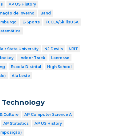
cs
AP US History
mação de inverno
Band
imburgo
E-Sports
FCCLA/SkillsUSA
Matemática
air State University
NJ Devils
NJIT
Hockey
Indoor Track
Lacrosse
ing
Escola Distrital
High School
ade)
Ala Leste
n Technology
& Culture
AP Computer Science A
AP Statistics
AP US History
omposição)