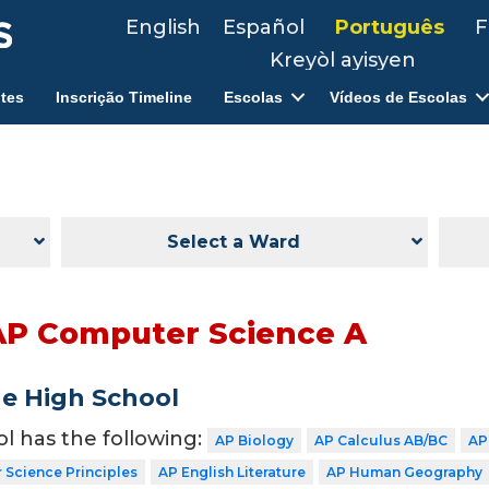
English
Español
Português
F
Kreyòl ayisyen
tes
Inscrição Timeline
Escolas
Vídeos de Escolas
Select a Ward
AP Computer Science A
de High School
ol has the following:
AP Biology
AP Calculus AB/BC
AP
Science Principles
AP English Literature
AP Human Geography