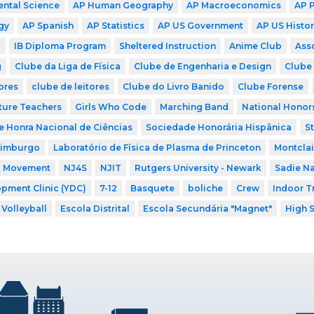
ntal Science
AP Human Geography
AP Macroeconomics
AP 
gy
AP Spanish
AP Statistics
AP US Government
AP US Histor
P
IB Diploma Program
Sheltered Instruction
Anime Club
Ass
g
Clube da Liga de Física
Clube de Engenharia e Design
Clube 
ores
clube de leitores
Clube do Livro Banido
Clube Forense
ture Teachers
Girls Who Code
Marching Band
National Honor
 Honra Nacional de Ciências
Sociedade Honorária Hispânica
S
dimburgo
Laboratório de Física de Plasma de Princeton
Montclai
a Movement
NJ4S
NJIT
Rutgers University - Newark
Sadie N
pment Clinic (YDC)
7-12
Basquete
boliche
Crew
Indoor T
Volleyball
Escola Distrital
Escola Secundária "Magnet"
High 