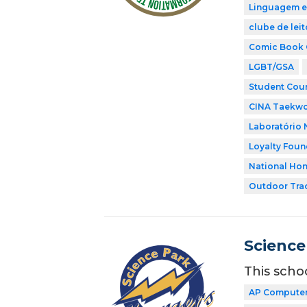
Linguagem e
clube de leit
Comic Book 
LGBT/GSA
Student Coun
CINA Taekw
Laboratório 
Loyalty Foun
National Hon
Outdoor Tra
Science
This scho
AP Computer