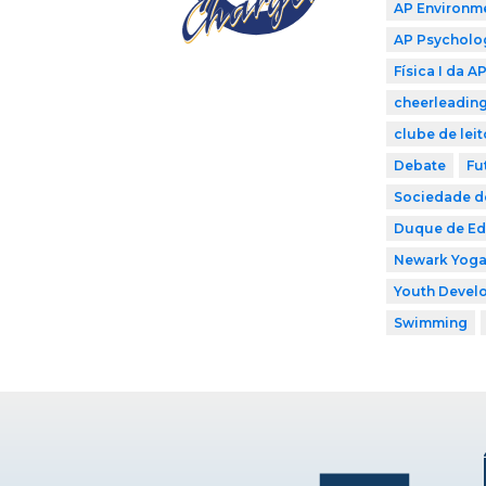
AP Environme
AP Psycholo
Física I da A
cheerleadin
clube de leit
Debate
Fu
Sociedade de
Duque de E
Newark Yog
Youth Develo
Swimming