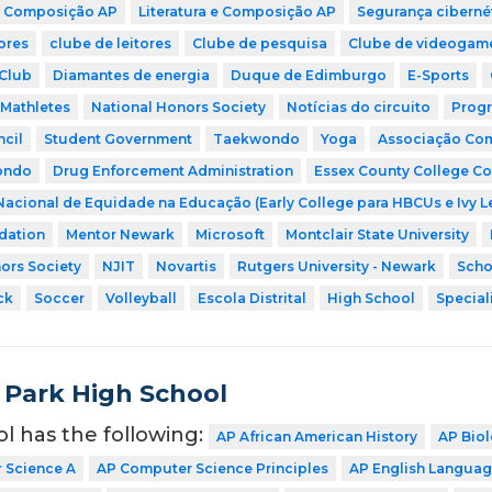
 Composição AP
Literatura e Composição AP
Segurança ciberné
ores
clube de leitores
Clube de pesquisa
Clube de videogam
Club
Diamantes de energia
Duque de Edimburgo
E-Sports
Mathletes
National Honors Society
Notícias do circuito
Progr
cil
Student Government
Taekwondo
Yoga
Associação Comu
ondo
Drug Enforcement Administration
Essex County College Co
Nacional de Equidade na Educação (Early College para HBCUs e Ivy 
dation
Mentor Newark
Microsoft
Montclair State University
ors Society
NJIT
Novartis
Rutgers University - Newark
Scho
ck
Soccer
Volleyball
Escola Distrital
High School
Special
 Park High School
ol has the following:
AP African American History
AP Bio
 Science A
AP Computer Science Principles
AP English Langua