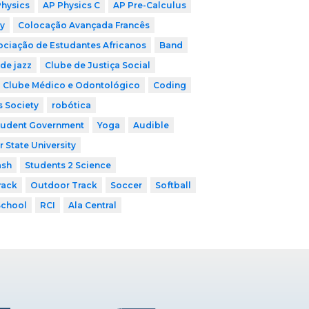
Physics
AP Physics C
AP Pre-Calculus
y
Colocação Avançada Francês
ociação de Estudantes Africanos
Band
de jazz
Clube de Justiça Social
Clube Médico e Odontológico
Coding
s Society
robótica
tudent Government
Yoga
Audible
r State University
ash
Students 2 Science
rack
Outdoor Track
Soccer
Softball
School
RCI
Ala Central