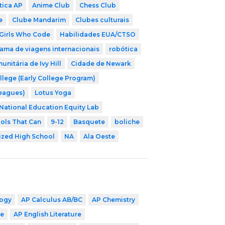
tica AP
Anime Club
Chess Club
e
Clube Mandarim
Clubes culturais
Girls Who Code
Habilidades EUA/CTSO
ama de viagens internacionais
robótica
nitária de Ivy Hill
Cidade de Newark
llege (Early College Program)
Leagues)
Lotus Yoga
National Education Equity Lab
ols That Can
9-12
Basquete
boliche
ized High School
NA
Ala Oeste
logy
AP Calculus AB/BC
AP Chemistry
ge
AP English Literature