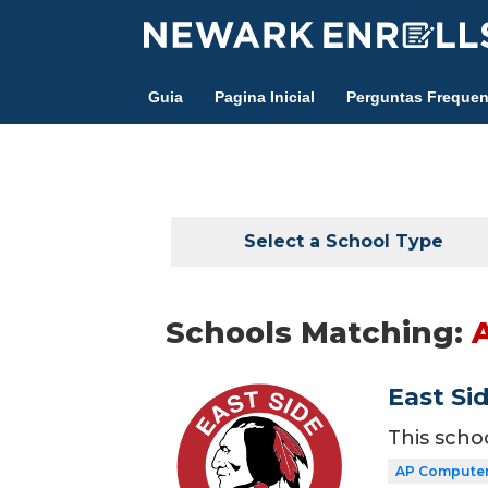
Skip
to
main
Guia
Pagina Inicial
Perguntas Frequen
content
Select a School Type
Schools Matching:
East Si
This scho
AP Computer 