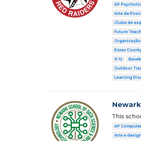
AP Psycholo
Arte de Pos
Clube de esq
Future Teach
Organização 
Essex County
9-12
Baseb
Outdoor Tra
Learning Dis
Newark 
This scho
AP Computer 
Arte e desig