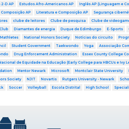
n 2-D AP
Estudos Afro-Americanos AP
Inglês AP (Linguagem e C
 Composição AP
Literatura e Composição AP
Segurança ciberné
ores
clube de leitores
Clube de pesquisa
Clube de videogam
Club
Diamantes de energia
Duque de Edimburgo
E-Sports
Mathletes
National Honors Society
Notícias do circuito
Progr
cil
Student Government
Taekwondo
Yoga
Associação Comu
ondo
Drug Enforcement Administration
Essex County College Co
Nacional de Equidade na Educação (Early College para HBCUs e Ivy 
dation
Mentor Newark
Microsoft
Montclair State University
ors Society
NJIT
Novartis
Rutgers University - Newark
Scho
ck
Soccer
Volleyball
Escola Distrital
High School
Special