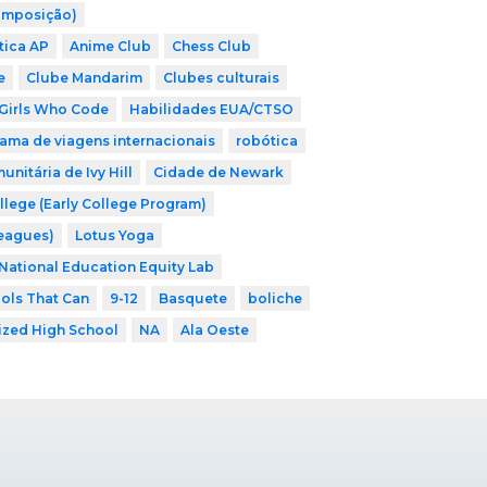
omposição)
tica AP
Anime Club
Chess Club
e
Clube Mandarim
Clubes culturais
Girls Who Code
Habilidades EUA/CTSO
ama de viagens internacionais
robótica
nitária de Ivy Hill
Cidade de Newark
llege (Early College Program)
Leagues)
Lotus Yoga
National Education Equity Lab
ols That Can
9-12
Basquete
boliche
ized High School
NA
Ala Oeste