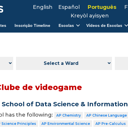
English
Español
Português
F
Kreyòl ayisyen
tes
Inscrição Timeline
Escolas
Vídeos de Escolas
Select a Ward
Clube de videogame
School of Data Science & Informatio
ol has the following:
AP Chemistry
AP Chinese Language 
Science Principles
AP Environmental Science
AP Pre-Calculus