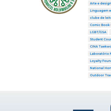
Arte e desig
Linguagem e
clube de leit
Comic Book 
LGBT/GSA
Student Coun
CINA Taekw
Laboratório 
Loyalty Foun
National Hon
Outdoor Tra