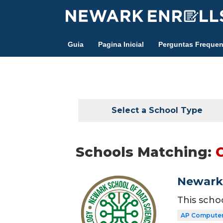
Skip
to
main
Guia
Pagina Inicial
Perguntas Frequen
content
Select a School Type
Schools Matching:
Newark 
This scho
AP Computer 