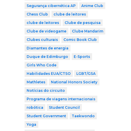
Segurança cibernética AP
Anime Club
Chess Club
clube de leitores
clube de leitores
Clube de pesquisa
Clube de videogame
Clube Mandarim
Clubes culturais
Comic Book Club
Diamantes de energia
Duque de Edimburgo
E-Sports
Girls Who Code
Habilidades EUA/CTSO
LGBT/GSA
Mathletes
National Honors Society
Notícias do circuito
Programa de viagens internacionais
robótica
Student Council
Student Government
Taekwondo
Yoga