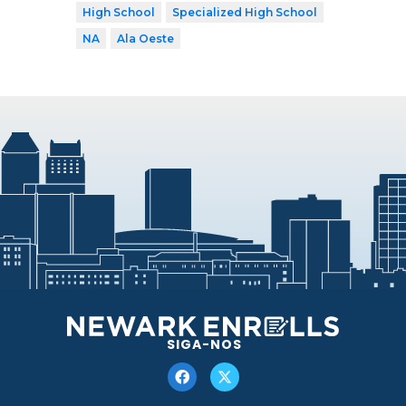
High School
Specialized High School
NA
Ala Oeste
SIGA-NOS