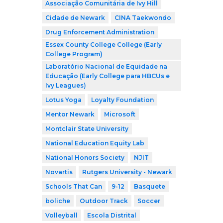
Associação Comunitária de Ivy Hill
Cidade de Newark
CINA Taekwondo
Drug Enforcement Administration
Essex County College College (Early
College Program)
Laboratório Nacional de Equidade na
Educação (Early College para HBCUs e
Ivy Leagues)
Lotus Yoga
Loyalty Foundation
Mentor Newark
Microsoft
Montclair State University
National Education Equity Lab
National Honors Society
NJIT
Novartis
Rutgers University - Newark
Schools That Can
9-12
Basquete
boliche
Outdoor Track
Soccer
Volleyball
Escola Distrital