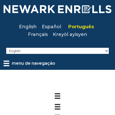
Skip
to
main
content
English
Español
Português
Français
Kreyòl ayisyen
menu de navegação