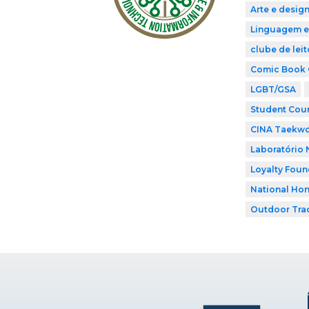
Arte e desig
Linguagem e
clube de leit
Comic Book 
LGBT/GSA
Student Coun
CINA Taekw
Laboratório 
Loyalty Foun
National Hon
Outdoor Tra