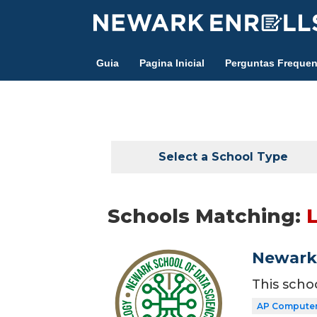
Skip
to
main
Guia
Pagina Inicial
Perguntas Frequen
content
Select a School Type
Schools Matching:
Newark 
This scho
AP Computer 