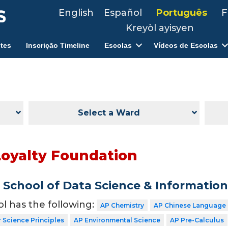
English
Español
Português
F
Kreyòl ayisyen
tes
Inscrição Timeline
Escolas
Vídeos de Escolas
Select a Ward
Loyalty Foundation
School of Data Science & Informatio
ol has the following:
AP Chemistry
AP Chinese Language 
Science Principles
AP Environmental Science
AP Pre-Calculus