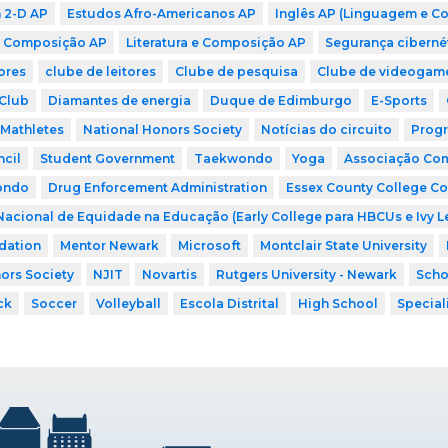
n 2-D AP
Estudos Afro-Americanos AP
Inglês AP (Linguagem e C
 Composição AP
Literatura e Composição AP
Segurança ciberné
ores
clube de leitores
Clube de pesquisa
Clube de videogam
Club
Diamantes de energia
Duque de Edimburgo
E-Sports
Mathletes
National Honors Society
Notícias do circuito
Progr
cil
Student Government
Taekwondo
Yoga
Associação Comu
ondo
Drug Enforcement Administration
Essex County College Co
Nacional de Equidade na Educação (Early College para HBCUs e Ivy 
dation
Mentor Newark
Microsoft
Montclair State University
ors Society
NJIT
Novartis
Rutgers University - Newark
Scho
ck
Soccer
Volleyball
Escola Distrital
High School
Special