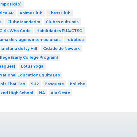
omposição)
tica AP
Anime Club
Chess Club
e
Clube Mandarim
Clubes culturais
Girls Who Code
Habilidades EUA/CTSO
ama de viagens internacionais
robótica
nitária de Ivy Hill
Cidade de Newark
llege (Early College Program)
Leagues)
Lotus Yoga
National Education Equity Lab
ols That Can
9-12
Basquete
boliche
ized High School
NA
Ala Oeste