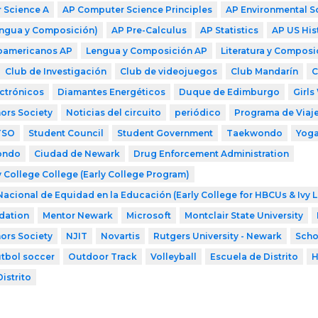
 Science A
AP Computer Science Principles
AP Environmental S
engua y Composición)
AP Pre-Calculus
AP Statistics
AP US His
roamericanos AP
Lengua y Composición AP
Literatura y Composi
Club de Investigación
Club de videojuegos
Club Mandarín
C
ctrónicos
Diamantes Energéticos
Duque de Edimburgo
Girl
ors Society
Noticias del circuito
periódico
Programa de Viaje
TSO
Student Council
Student Government
Taekwondo
Yog
ondo
Ciudad de Newark
Drug Enforcement Administration
 College College (Early College Program)
Nacional de Equidad en la Educación (Early College for HBCUs & Ivy 
dation
Mentor Newark
Microsoft
Montclair State University
ors Society
NJIT
Novartis
Rutgers University - Newark
Scho
útbol soccer
Outdoor Track
Volleyball
Escuela de Distrito
H
istrito