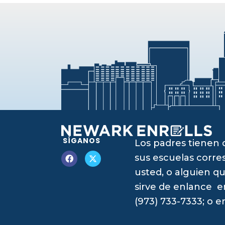
SÍGANOS
Los padres tienen 
sus escuelas corres
usted, o alguien qu
sirve de enlance e
(973) 733-7333; o 