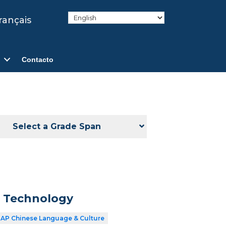
rançais
Contacto
Select a Grade Span
n Technology
AP Chinese Language & Culture