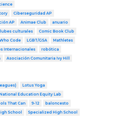
cience
tory
Ciberseguridad AP
ción AP
Animae Club
anuario
lubes culturales
Comic Book Club
s Who Code
LGBT/GSA
Mathletes
s Internacionales
robótica
a
Asociación Comunitaria Ivy Hill
Leagues)
Lotus Yoga
National Education Equity Lab
ols That Can
9-12
baloncesto
igh School
Specialized High School