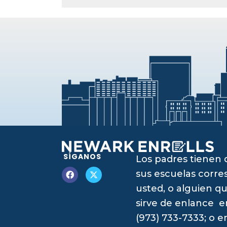
SÍGANOS
Los padres tienen 
sus escuelas corres
usted, o alguien qu
sirve de enlance e
(973) 733-7333; o 