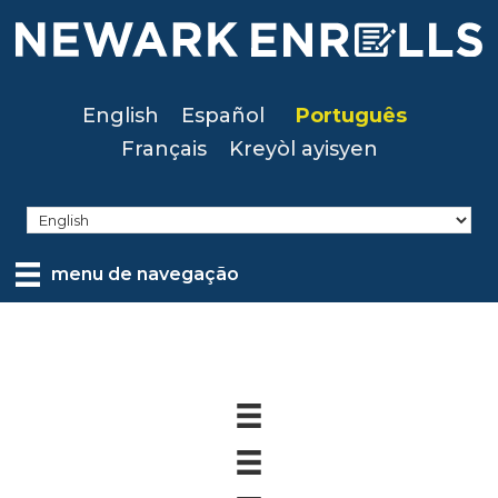
Skip
to
main
content
English
Español
Português
Français
Kreyòl ayisyen
menu de navegação