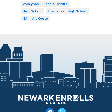
Volleyball
Escola Distrital
High School
Specialized High School
NA
Ala Oeste
SIGA-NOS