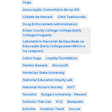
Yoga
Associação Comunitária de Ivy Hill
Cidade de Newark
CINA Taekwondo
Drug Enforcement Administration
Essex County College College (Early
College Program)
Laboratório Nacional de Equidade na
Educação (Early College para HBCUs e
Ivy Leagues)
Lotus Yoga
Loyalty Foundation
Mentor Newark
Microsoft
Montclair State University
National Education Equity Lab
National Honors Society
NJIT
Novartis
Rutgers University - Newark
Schools That Can
9-12
Basquete
boliche
Outdoor Track
Soccer