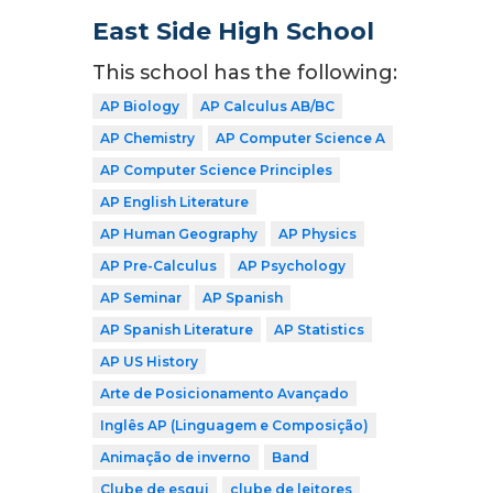
East Side High School
This school has the following:
AP Biology
AP Calculus AB/BC
AP Chemistry
AP Computer Science A
AP Computer Science Principles
AP English Literature
AP Human Geography
AP Physics
AP Pre-Calculus
AP Psychology
AP Seminar
AP Spanish
AP Spanish Literature
AP Statistics
AP US History
Arte de Posicionamento Avançado
Inglês AP (Linguagem e Composição)
Animação de inverno
Band
Clube de esqui
clube de leitores