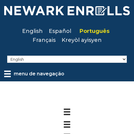
Skip
to
main
content
English
Español
Português
Français
Kreyòl ayisyen
menu de navegação