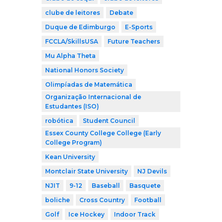
clube de leitores
Debate
Duque de Edimburgo
E-Sports
FCCLA/SkillsUSA
Future Teachers
Mu Alpha Theta
National Honors Society
Olimpíadas de Matemática
Organização Internacional de
Estudantes (ISO)
robótica
Student Council
Essex County College College (Early
College Program)
Kean University
Montclair State University
NJ Devils
NJIT
9-12
Baseball
Basquete
boliche
Cross Country
Football
Golf
Ice Hockey
Indoor Track