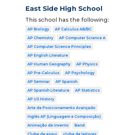
East Side High School
This school has the following:
AP Biology
AP Calculus AB/BC
AP Chemistry
AP Computer Science A
AP Computer Science Principles
AP English Literature
AP Human Geography
AP Physics
AP Pre-Calculus
AP Psychology
AP Seminar
AP Spanish
AP Spanish Literature
AP Statistics
AP US History
Arte de Posicionamento Avançado
Inglês AP (Linguagem e Composição)
Animação de inverno
Band
Clube de esqui
clube de leitores