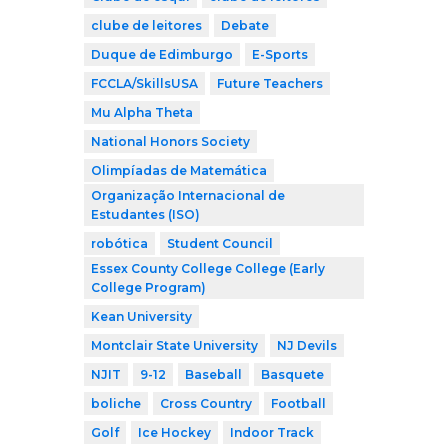
clube de leitores
Debate
Duque de Edimburgo
E-Sports
FCCLA/SkillsUSA
Future Teachers
Mu Alpha Theta
National Honors Society
Olimpíadas de Matemática
Organização Internacional de
Estudantes (ISO)
robótica
Student Council
Essex County College College (Early
College Program)
Kean University
Montclair State University
NJ Devils
NJIT
9-12
Baseball
Basquete
boliche
Cross Country
Football
Golf
Ice Hockey
Indoor Track