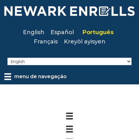
Skip
to
main
content
English
Español
Português
Français
Kreyòl ayisyen
menu de navegação