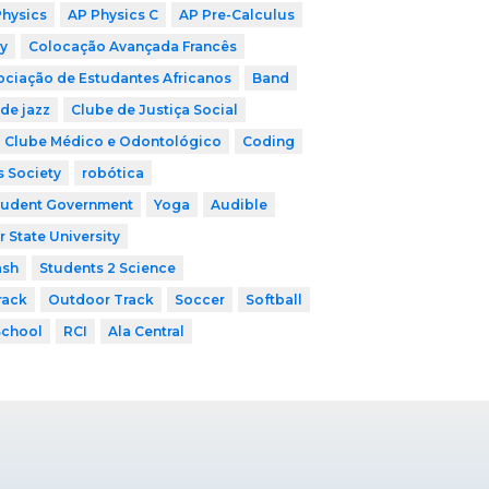
Physics
AP Physics C
AP Pre-Calculus
y
Colocação Avançada Francês
ociação de Estudantes Africanos
Band
de jazz
Clube de Justiça Social
Clube Médico e Odontológico
Coding
s Society
robótica
tudent Government
Yoga
Audible
r State University
ash
Students 2 Science
rack
Outdoor Track
Soccer
Softball
School
RCI
Ala Central