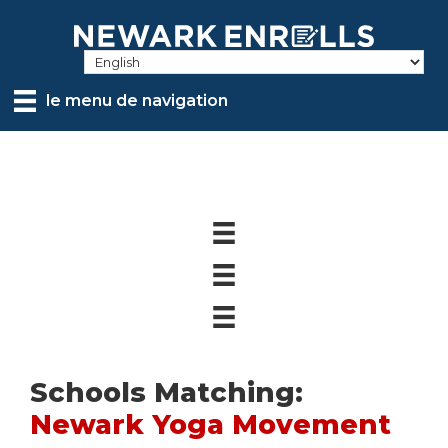
Skip
to
main
content
le menu de navigation
Schools Matching:
Newark Yoga Movement