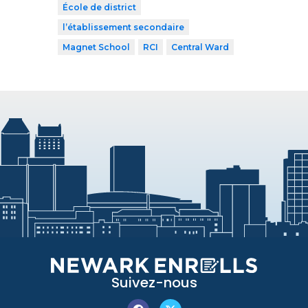
École de district
l’établissement secondaire
Magnet School
RCI
Central Ward
Suivez-nous