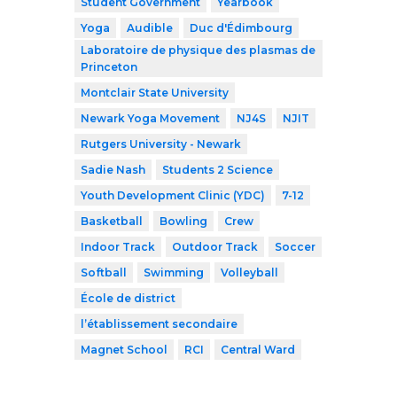
Student Government
Yearbook
Yoga
Audible
Duc d'Édimbourg
Laboratoire de physique des plasmas de
Princeton
Montclair State University
Newark Yoga Movement
NJ4S
NJIT
Rutgers University - Newark
Sadie Nash
Students 2 Science
Youth Development Clinic (YDC)
7-12
Basketball
Bowling
Crew
Indoor Track
Outdoor Track
Soccer
Softball
Swimming
Volleyball
École de district
l’établissement secondaire
Magnet School
RCI
Central Ward