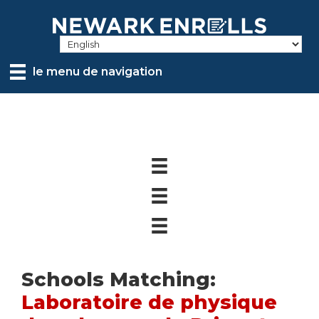
Skip
to
main
content
le menu de navigation
Schools Matching:
Laboratoire de physique