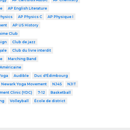
ge
AP English Literature
Physics
AP Physics C
AP Physique I
ment
AP US History
nime Club
sign
Club de jazz
gale
Club du livre interdit
de
Marching Band
-Américaine
Yoga
Audible
Duc d'Édimbourg
Newark Yoga Movement
NJ4S
NJIT
ent Clinic (YDC)
7-12
Basketball
ng
Volleyball
École de district