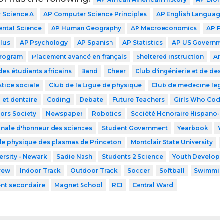
 Science A
AP Computer Science Principles
AP English Langua
ntal Science
AP Human Geography
AP Macroeconomics
AP 
lus
AP Psychology
AP Spanish
AP Statistics
AP US Govern
Program
Placement avancé en français
Sheltered Instruction
A
des étudiants africains
Band
Cheer
Club d'ingénierie et de de
stice sociale
Club de la Ligue de physique
Club de médecine lé
 et dentaire
Coding
Debate
Future Teachers
Girls Who Co
ors Society
Newspaper
Robotics
Société Honoraire Hispano
onale d'honneur des sciences
Student Government
Yearbook
de physique des plasmas de Princeton
Montclair State University
ersity - Newark
Sadie Nash
Students 2 Science
Youth Developm
rew
Indoor Track
Outdoor Track
Soccer
Softball
Swimmi
ent secondaire
Magnet School
RCI
Central Ward