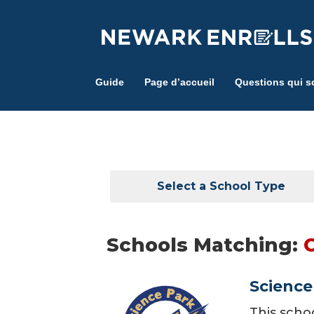
Skip
to
main
content
Guide
Page d’accueil
Questions qui s
Select a School Type
Schools Matching:
C
Science
This scho