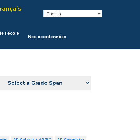
rançais
e l’école
Nos coordonnées
Select a Grade Span
logy
AP Calculus AB/BC
AP Chemistry