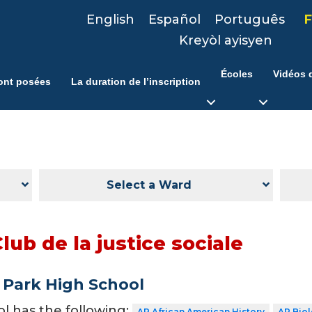
English
Español
Português
F
Kreyòl ayisyen
Écoles
Vidéos d
ont posées
La duration de l’inscription
Select a Ward
lub de la justice sociale
 Park High School
ol has the following:
AP African American History
AP Bio