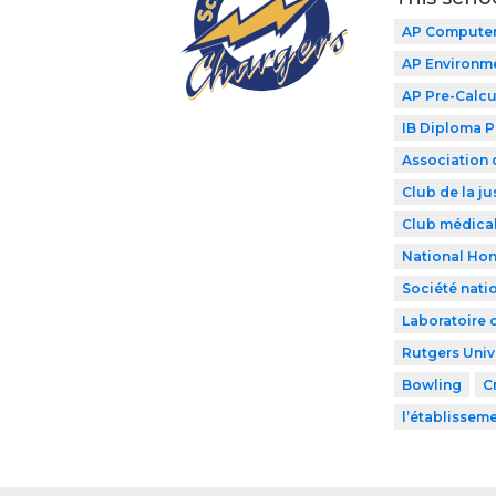
AP Computer
AP Environme
AP Pre-Calcu
IB Diploma 
Association 
Club de la ju
Club médical
National Hon
Société nati
Laboratoire 
Rutgers Univ
Bowling
C
l’établissem