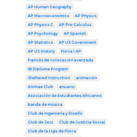
AP Human Geography
AP Macroeconomics
AP Physics
AP Physics C
AP Pre-Calculus
AP Psychology
AP Spanish
AP Statistics
AP US Government
AP US History
Física I AP
Francés de colocación avanzada
IB Diploma Program
Sheltered Instruction
animación
Animae Club
anuario
Asociación de Estudiantes Africanos
banda de música
Club de Ingeniería y Diseño
Club de Jazz
Club de Justicia Social
Club de la Liga de Física