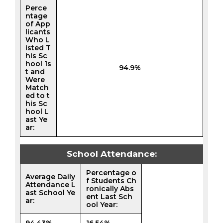
Perce
ntage
of App
licants
Who L
isted T
his Sc
hool 1s
94.9%
t and
Were
Match
ed to t
his Sc
hool L
ast Ye
ar:
School Attendance:
Percentage o
Average Daily
f Students Ch
Attendance L
ronically Abs
ast School Ye
ent Last Sch
ar:
ool Year:
94.43%
16.54%