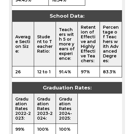
School Data:
Retent
Percen
Teach
ion of
tage o
ers wit
Averag
Stude
Effecti
f Teac
h 5 or
e Secti
nt to T
ve and
hers w
more y
on Siz
eacher
Highly
ith Adv
ears of
e:
Ratio:
Effecti
anced
experi
ve Tea
Degre
ence:
chers:
es:
26
12 to 1
91.4%
97%
83.3%
Graduation Rates:
Gradu
Gradu
Gradu
ation
ation
ation
Rates
Rates
Rates
2022-2
2023-2
2024-
023:
024:
2025:
99%
100%
100%