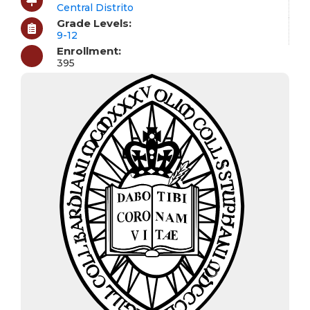
Central Distrito
Grade Levels:
9-12
Enrollment:
395