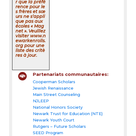
r que la préfé
rence pour le
s frères et sœ
urs ne s’appli
que pas aux
écoles « Mag
net ». Veuillez
visiter www.n
ewarkenrolls.
org pour une
liste des critè
res à jour.
Partenariats communautaires:
Cooperman Scholars
Jewish Renaissance
Main Street Counseling
NJLEEP
National Honors Society
Newark Trust for Education (NTE)
Newark Youth Court
Rutgers – Future Scholars
SEED Program