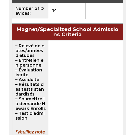
Number of D
1:1
evices:
Magnet/Specialized School Admissio
ns Criteria
– Relevé de n
otes/années
d’études
– Entretien e
n personne
– Évaluation
écrite
– Assiduité
– Résultats d
es tests stan
dardisés
– Soumettre l
a demande N
ewark Enrolls
– Test d’admi
ssion
*Veuillez note