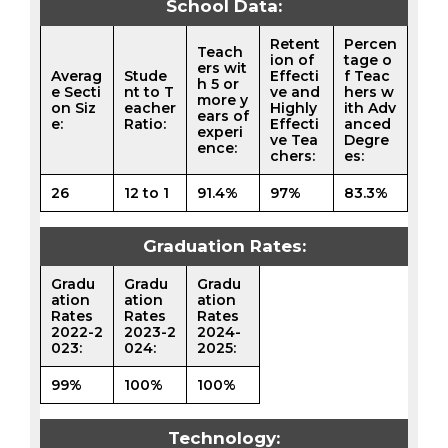
School Data:
Retent
Percen
Teach
ion of
tage o
ers wit
Averag
Stude
Effecti
f Teac
h 5 or
e Secti
nt to T
ve and
hers w
more y
on Siz
eacher
Highly
ith Adv
ears of
e:
Ratio:
Effecti
anced
experi
ve Tea
Degre
ence:
chers:
es:
26
12 to 1
91.4%
97%
83.3%
Graduation Rates:
Gradu
Gradu
Gradu
ation
ation
ation
Rates
Rates
Rates
2022-2
2023-2
2024-
023:
024:
2025:
99%
100%
100%
Technology: