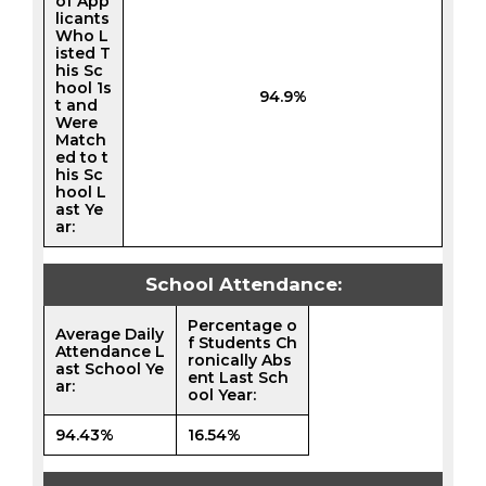
of App
licants
Who L
isted T
his Sc
hool 1s
94.9%
t and
Were
Match
ed to t
his Sc
hool L
ast Ye
ar:
School Attendance:
Percentage o
Average Daily
f Students Ch
Attendance L
ronically Abs
ast School Ye
ent Last Sch
ar:
ool Year:
94.43%
16.54%