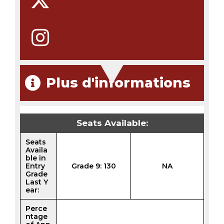
Plus d'informations
Seats Available:
Seats
Availa
ble in
Entry
Grade 9: 130
NA
Grade
Last Y
ear:
Perce
ntage