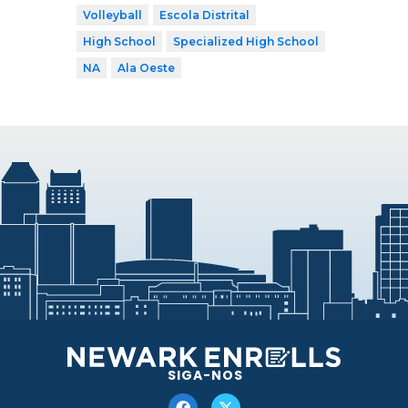
Volleyball
Escola Distrital
High School
Specialized High School
NA
Ala Oeste
SIGA-NOS