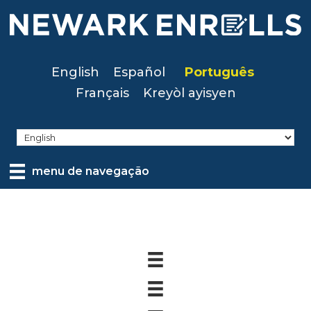
Skip
to
main
content
English
Español
Português
Français
Kreyòl ayisyen
menu de navegação