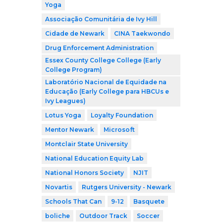
Yoga
Associação Comunitária de Ivy Hill
Cidade de Newark
CINA Taekwondo
Drug Enforcement Administration
Essex County College College (Early
College Program)
Laboratório Nacional de Equidade na
Educação (Early College para HBCUs e
Ivy Leagues)
Lotus Yoga
Loyalty Foundation
Mentor Newark
Microsoft
Montclair State University
National Education Equity Lab
National Honors Society
NJIT
Novartis
Rutgers University - Newark
Schools That Can
9-12
Basquete
boliche
Outdoor Track
Soccer