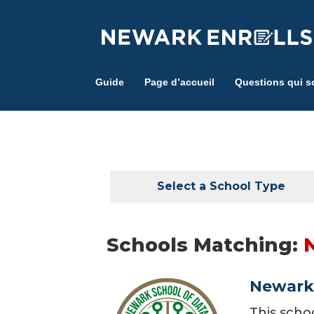
Skip
to
main
content
Guide
Page d’accueil
Questions qui s
Select a School Type
Schools Matching:
N
Newark 
This scho