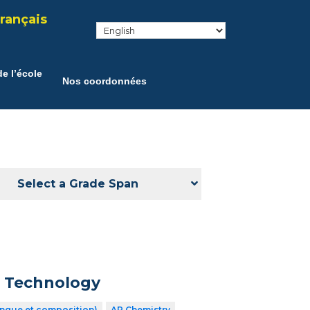
rançais
e l’école
Nos coordonnées
Select a Grade Span
n Technology
angue et composition)
AP Chemistry