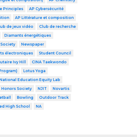
 Principles
AP Cybersécurité
ition
AP Littérature et composition
lub de jeux vidéo
Club de recherche
Diamants énergétiques
 Society
Newspaper
ts électroniques
Student Council
aire Ivy Hill
CINA Taekwondo
 Program)
Lotus Yoga
National Education Equity Lab
l Honors Society
NJIT
Novartis
etball
Bowling
Outdoor Track
zed High School
NA