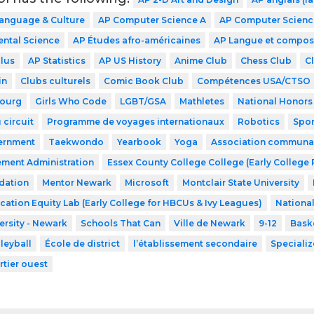
Language & Culture
AP Computer Science A
AP Computer Science
ntal Science
AP Études afro-américaines
AP Langue et compos
lus
AP Statistics
AP US History
Anime Club
Chess Club
C
in
Clubs culturels
Comic Book Club
Compétences USA/CTSO
ourg
Girls Who Code
LGBT/GSA
Mathletes
National Honors
 circuit
Programme de voyages internationaux
Robotics
Spor
ernment
Taekwondo
Yearbook
Yoga
Association communaut
ment Administration
Essex County College College (Early College
dation
Mentor Newark
Microsoft
Montclair State University
cation Equity Lab (Early College for HBCUs & Ivy Leagues)
Nationa
ersity - Newark
Schools That Can
Ville de Newark
9-12
Bask
leyball
École de district
l’établissement secondaire
Speciali
rtier ouest