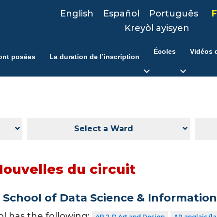
English
Español
Português
F
Kreyòl ayisyen
Écoles
Vidéos d
ont posées
La duration de l’inscription
Select a Ward
ouvelles du circuit
School of Data Science & Informatio
ol has the following:
AP 2-D Art and Design
AP anglais (l