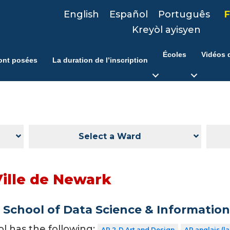
English
Español
Português
F
Kreyòl ayisyen
Écoles
Vidéos d
ont posées
La duration de l’inscription
Select a Ward
Ville de Newark
School of Data Science & Informatio
ol has the following:
AP 2-D Art and Design
AP anglais (l