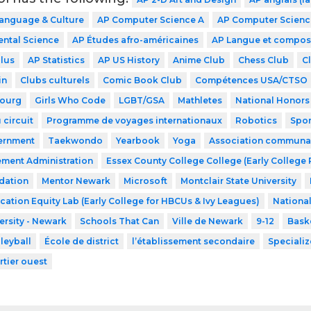
Language & Culture
AP Computer Science A
AP Computer Science
ntal Science
AP Études afro-américaines
AP Langue et compos
lus
AP Statistics
AP US History
Anime Club
Chess Club
C
in
Clubs culturels
Comic Book Club
Compétences USA/CTSO
ourg
Girls Who Code
LGBT/GSA
Mathletes
National Honors
 circuit
Programme de voyages internationaux
Robotics
Spor
ernment
Taekwondo
Yearbook
Yoga
Association communaut
ment Administration
Essex County College College (Early College
dation
Mentor Newark
Microsoft
Montclair State University
cation Equity Lab (Early College for HBCUs & Ivy Leagues)
Nationa
ersity - Newark
Schools That Can
Ville de Newark
9-12
Bask
leyball
École de district
l’établissement secondaire
Speciali
rtier ouest