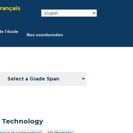
rançais
e l’école
Nos coordonnées
Select a Grade Span
n Technology
angue et composition)
AP Chemistry