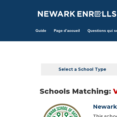
Skip
to
main
content
Guide
Page d’accueil
Questions qui s
Select a School Type
Schools Matching:
Newark 
This scho