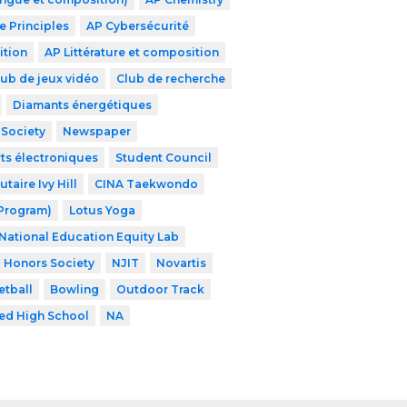
 Principles
AP Cybersécurité
ition
AP Littérature et composition
lub de jeux vidéo
Club de recherche
Diamants énergétiques
 Society
Newspaper
ts électroniques
Student Council
aire Ivy Hill
CINA Taekwondo
 Program)
Lotus Yoga
National Education Equity Lab
l Honors Society
NJIT
Novartis
etball
Bowling
Outdoor Track
zed High School
NA