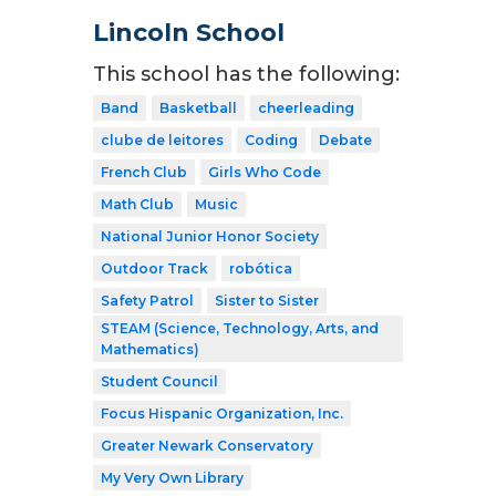
Lincoln School
This school has the following:
Band
Basketball
cheerleading
clube de leitores
Coding
Debate
French Club
Girls Who Code
Math Club
Music
National Junior Honor Society
Outdoor Track
robótica
Safety Patrol
Sister to Sister
STEAM (Science, Technology, Arts, and
Mathematics)
Student Council
Focus Hispanic Organization, Inc.
Greater Newark Conservatory
My Very Own Library