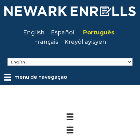
Skip
to
main
content
English
Español
Português
Français
Kreyòl ayisyen
menu de navegação