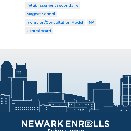
l’établissement secondaire
Magnet School
Inclusion/Consultation Model
NA
Central Ward