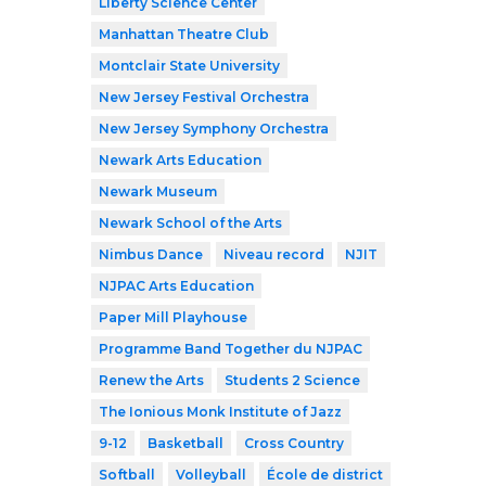
Liberty Science Center
Manhattan Theatre Club
Montclair State University
New Jersey Festival Orchestra
New Jersey Symphony Orchestra
Newark Arts Education
Newark Museum
Newark School of the Arts
Nimbus Dance
Niveau record
NJIT
NJPAC Arts Education
Paper Mill Playhouse
Programme Band Together du NJPAC
Renew the Arts
Students 2 Science
The Ionious Monk Institute of Jazz
9-12
Basketball
Cross Country
Softball
Volleyball
École de district