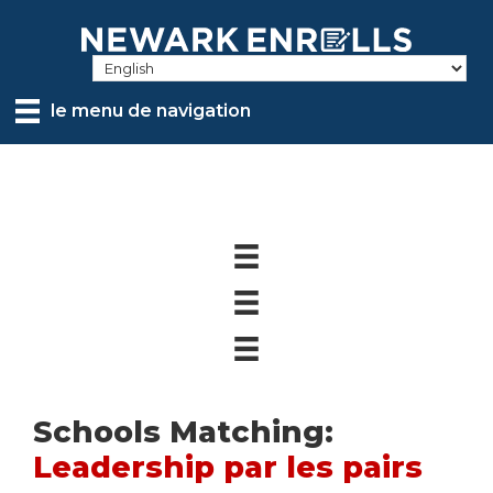
Skip
to
main
content
le menu de navigation
Schools Matching:
Leadership par les pairs