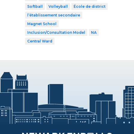
Softball
Volleyball
École de district
l’établissement secondaire
Magnet School
Inclusion/Consultation Model
NA
Central Ward