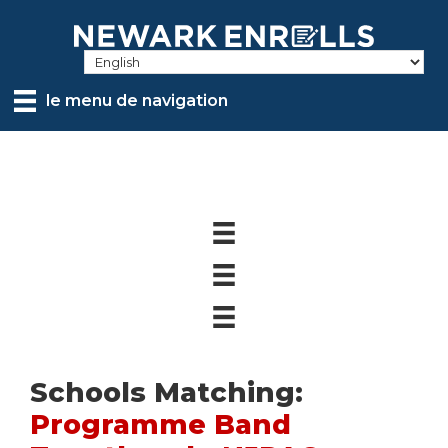
Skip
to
main
content
le menu de navigation
Schools Matching:
Programme Band