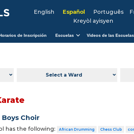
English
Español
Português
F
Kreyòl ayisyen
Horarios de Inscripción
Escuelas
Videos de las Escuelas
Select a Ward
Karate
 Boys Choir
ol has the following:
African Drumming
Chess Club
co