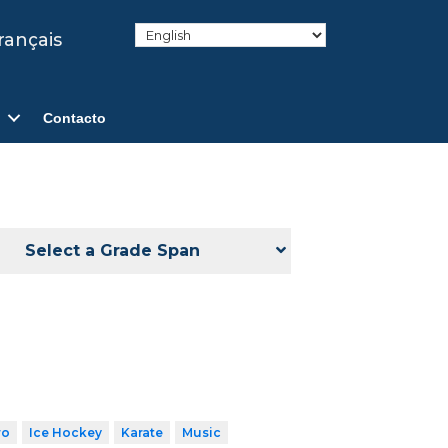
rançais
Contacto
Select a Grade Span
ro
Ice Hockey
Karate
Music