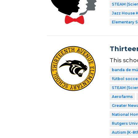
STEAM (Scien
Jazz House 
Elementary 
Thirtee
This scho
banda de mú
fútbol socce
STEAM (Scien
Aerofarms
Greater New
National Hon
Rutgers Univ
Autism (K-8t