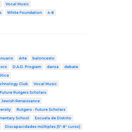
Vocal Music
s
White Foundation
4-8
anuario
Arte
baloncesto
coro
D.A.D. Program
danza
debate
ótica
chnology Club
Vocal Music
Future Rutgers Scholars
Jewish Renaissance
ersity
Rutgers - Future Scholars
mentary School
Escuela de Distrito
Discapacidades múltiples (5º-8º curso)