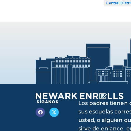
Central Distr
SÍGANOS
Los padres tienen 
sus escuelas corres
usted, o alguien qu
sirve de enlance e