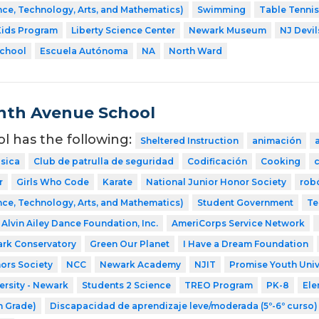
ce, Technology, Arts, and Mathematics)
Swimming
Table Tennis
Kids Program
Liberty Science Center
Newark Museum
NJ Devil
School
Escuela Autónoma
NA
North Ward
nth Avenue School
ol has the following:
Sheltered Instruction
animación
sica
Club de patrulla de seguridad
Codificación
Cooking
r
Girls Who Code
Karate
National Junior Honor Society
rob
ce, Technology, Arts, and Mathematics)
Student Government
Te
Alvin Ailey Dance Foundation, Inc.
AmeriCorps Service Network
ark Conservatory
Green Our Planet
I Have a Dream Foundation
ors Society
NCC
Newark Academy
NJIT
Promise Youth Univ
ersity - Newark
Students 2 Science
TREO Program
PK-8
Ele
h Grade)
Discapacidad de aprendizaje leve/moderada (5º-6º curso)