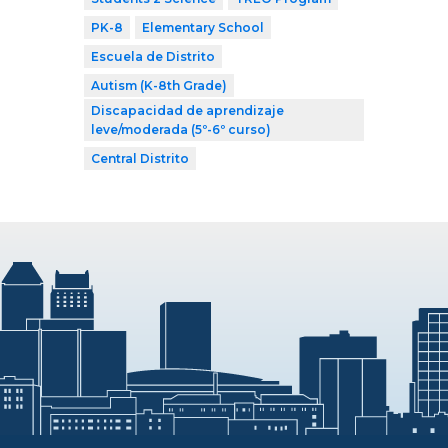
PK-8
Elementary School
Escuela de Distrito
Autism (K-8th Grade)
Discapacidad de aprendizaje
leve/moderada (5º-6º curso)
Central Distrito