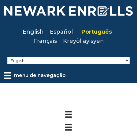
Skip
to
main
content
English
Español
Português
Français
Kreyòl ayisyen
menu de navegação