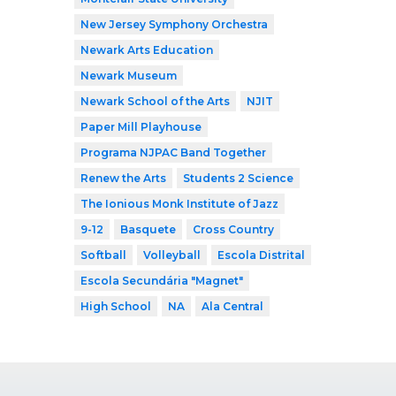
New Jersey Symphony Orchestra
Newark Arts Education
Newark Museum
Newark School of the Arts
NJIT
Paper Mill Playhouse
Programa NJPAC Band Together
Renew the Arts
Students 2 Science
The Ionious Monk Institute of Jazz
9-12
Basquete
Cross Country
Softball
Volleyball
Escola Distrital
Escola Secundária "Magnet"
High School
NA
Ala Central