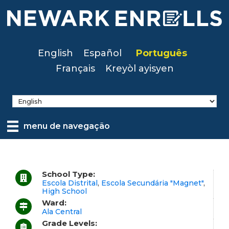
Skip
to
main
content
English
Español
Português
Français
Kreyòl ayisyen
menu de navegação
School Type:
Escola Distrital
,
Escola Secundária "Magnet"
,
High School
Ward:
Ala Central
Grade Levels: