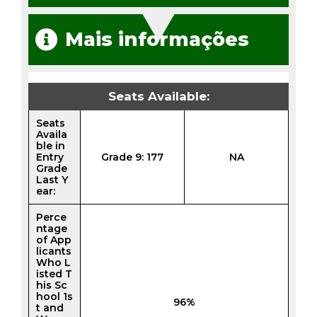
Mais informações
Seats Available:
Seats
Availa
ble in
Entry
Grade 9: 177
NA
Grade
Last Y
ear:
Perce
ntage
of App
licants
Who L
isted T
his Sc
hool 1s
96%
t and