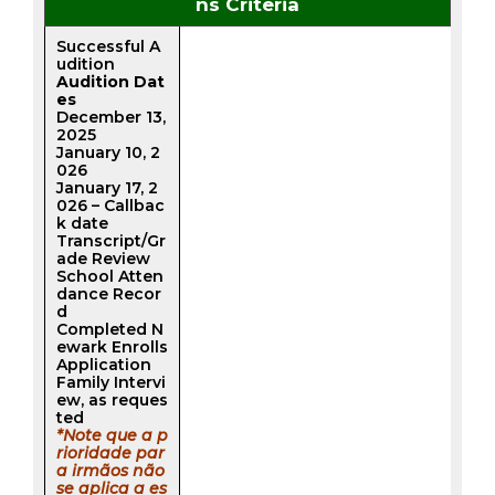
ns Criteria
Successful A
udition
Audition Dat
es
December 13,
2025
January 10, 2
026
January 17, 2
026 – Callbac
k date
Transcript/Gr
ade Review
School Atten
dance Recor
d
Completed N
ewark Enrolls
Application
Family Intervi
ew, as reques
ted
*Note que a p
rioridade par
a irmãos não
se aplica a es