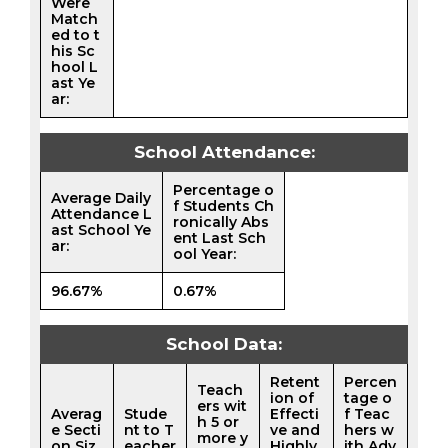
Were
Match
ed to t
his Sc
hool L
ast Ye
ar:
School Attendance:
Percentage o
Average Daily
f Students Ch
Attendance L
ronically Abs
ast School Ye
ent Last Sch
ar:
ool Year:
96.67%
0.67%
School Data:
Retent
Percen
Teach
ion of
tage o
ers wit
Averag
Stude
Effecti
f Teac
h 5 or
e Secti
nt to T
ve and
hers w
more y
on Siz
eacher
Highly
ith Adv