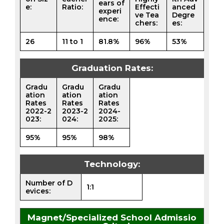
ears of
e:
Ratio:
Effecti
anced
experi
ve Tea
Degre
ence:
chers:
es:
26
11 to 1
81.8%
96%
53%
Graduation Rates:
Gradu
Gradu
Gradu
ation
ation
ation
Rates
Rates
Rates
2022-2
2023-2
2024-
023:
024:
2025:
95%
95%
98%
Technology:
Number of D
1:1
evices:
Magnet/Specialized School Admissio