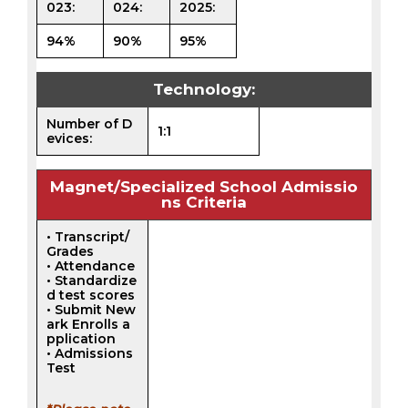
023:
024:
2025:
94%
90%
95%
Technology:
Number of D
1:1
evices:
Magnet/Specialized School Admissio
ns Criteria
• Transcript/
Grades
• Attendance
• Standardize
d test scores
• Submit New
ark Enrolls a
pplication
• Admissions
Test