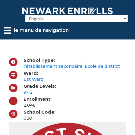
Skip
to
main
content
le menu de navigation
School Type:
l’établissement secondaire
,
École de district
Ward:
Est Ward
Grade Levels:
9-12
Enrollment:
2,046
School Code:
030