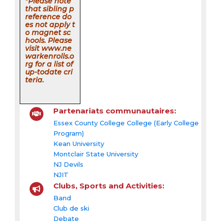
*Please note
that sibling p
reference do
es not apply t
o magnet sc
hools. Please
visit www.ne
warkenrolls.o
rg for a list of
up-todate cri
teria.
Partenariats communautaires:
Essex County College College (Early College
Program)
Kean University
Montclair State University
NJ Devils
NJIT
Clubs, Sports and Activities:
Band
Club de ski
Debate