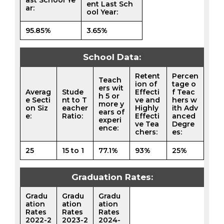
ent Last Sch
ar:
ool Year:
95.85%
3.65%
School Data:
Retent
Percen
Teach
ion of
tage o
ers wit
Averag
Stude
Effecti
f Teac
h 5 or
e Secti
nt to T
ve and
hers w
more y
on Siz
eacher
Highly
ith Adv
ears of
e:
Ratio:
Effecti
anced
experi
ve Tea
Degre
ence:
chers:
es:
25
15 to 1
77.1%
93%
25%
Graduation Rates:
Gradu
Gradu
Gradu
ation
ation
ation
Rates
Rates
Rates
2022-2
2023-2
2024-