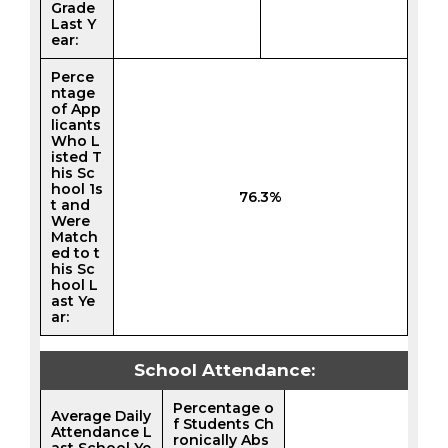
Grade
Last Y
ear:
Perce
ntage
of App
licants
Who L
isted T
his Sc
hool 1s
76.3%
t and
Were
Match
ed to t
his Sc
hool L
ast Ye
ar:
School Attendance:
Percentage o
Average Daily
f Students Ch
Attendance L
ronically Abs
ast School Ye