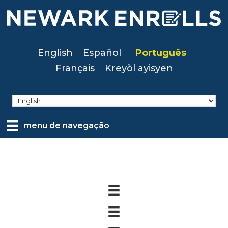
Skip
to
main
content
English
Español
Português
Français
Kreyòl ayisyen
menu de navegação