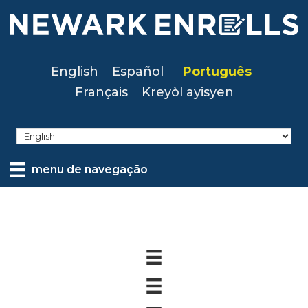
Skip
to
main
content
English
Español
Português
Français
Kreyòl ayisyen
menu de navegação