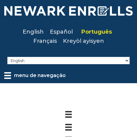
Skip
to
main
content
English
Español
Português
Français
Kreyòl ayisyen
menu de navegação