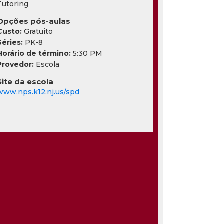
Tutoring
Opções pós-aulas
Custo:
Gratuito
Séries:
PK-8
Horário de término:
5:30 PM
Provedor:
Escola
Site da escola
www.nps.k12.nj.us/spd