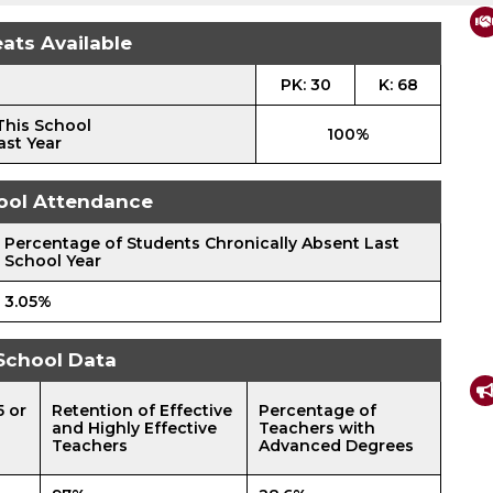
ats Available
PK: 30
K: 68
This School
100%
ast Year
ool Attendance
Percentage of Students Chronically Absent Last
School Year
3.05%
School Data
5 or
Retention of Effective
Percentage of
and Highly Effective
Teachers with
Teachers
Advanced Degrees