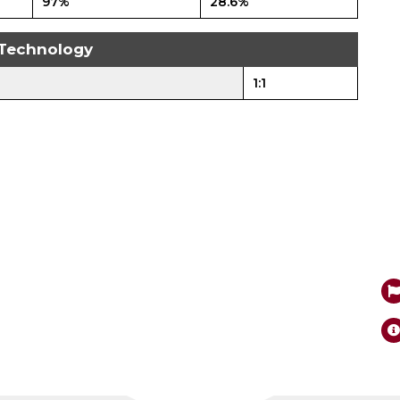
97%
28.6%
Technology
1:1