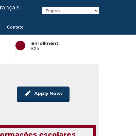
rançais
Contato
Enrollment:
524
Apply Now:
formações escolares