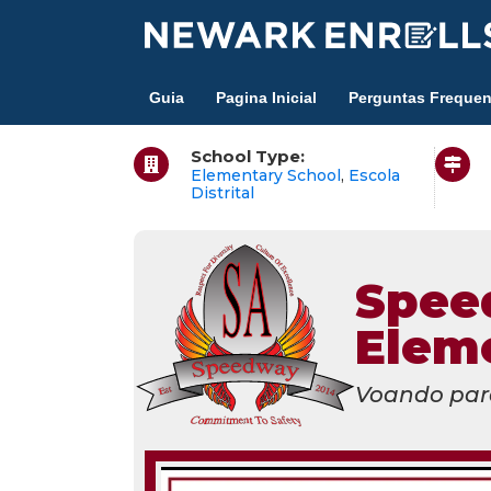
Skip
to
main
Guia
Pagina Inicial
Perguntas Frequen
content
School Type:
Elementary School
,
Escola
Distrital
Spee
Elem
Voando par