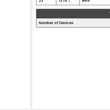
23
13 to 1
86%
Number of Devices