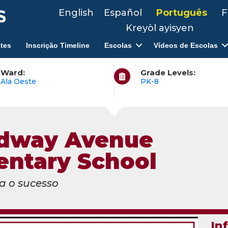
English
Español
Português
F
Kreyòl ayisyen
tes
Inscrição Timeline
Escolas
Vídeos de Escolas
Ward:
Grade Levels:
Ala Oeste
PK-8
dway Avenue
entary School
a o sucesso
In