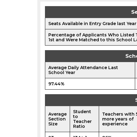
Se
Seats Available in Entry Grade last Year
Percentage of Applicants Who Listed 
1st and Were Matched to this School L
Sch
Average Daily Attendance Last
School Year
97.44%
Student
Average
Teachers with 
to
Section
more years of
Teacher
Size
experience
Ratio