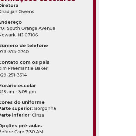
Diretora
Khadijah Owens
Endereço
701 South Orange Avenue
Newark, NJ 07106
Número de telefone
973-374-2740
Contato com os pais
Kim Freemantle Baker
929-251-3514
Horário escolar
8:15 am - 3:05 pm
Cores do uniforme
Parte superior:
Borgonha
Parte inferior:
Cinza
Opções pré-aulas
Before Care 7:30 AM