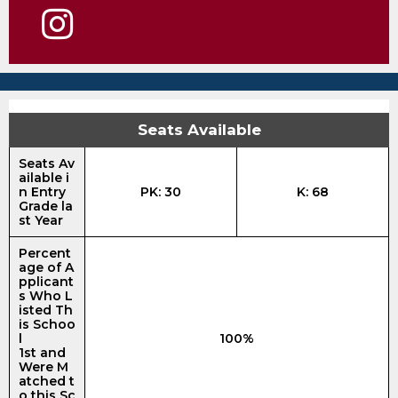
Seats Available
Seats Av
ailable i
n Entry
PK: 30
K: 68
Grade la
st Year
Percent
age of A
pplicant
s Who L
isted Th
is Schoo
l
100%
1st and
Were M
atched t
o this Sc