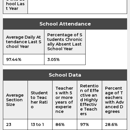
hool Las
t Year
School Attendance
Percentage of S
Average Daily At
tudents Chronic
tendance Last S
ally Absent Last
chool Year
School Year
97.44%
3.05%
School Data
Retentio
Teacher
Percent
n of Effe
Student
s with 5
age of T
Average
ctive an
to Teac
or more
eachers
Section
d Highly
her Rati
years of
with Adv
Size
Effectiv
o
experie
anced D
e Teach
nce
egrees
ers
23
13 to 1
86%
97%
28.6%