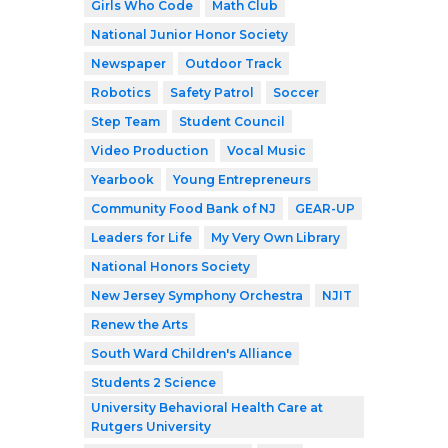
Girls Who Code
Math Club
National Junior Honor Society
Newspaper
Outdoor Track
Robotics
Safety Patrol
Soccer
Step Team
Student Council
Video Production
Vocal Music
Yearbook
Young Entrepreneurs
Community Food Bank of NJ
GEAR-UP
Leaders for Life
My Very Own Library
National Honors Society
New Jersey Symphony Orchestra
NJIT
Renew the Arts
South Ward Children's Alliance
Students 2 Science
University Behavioral Health Care at
Rutgers University