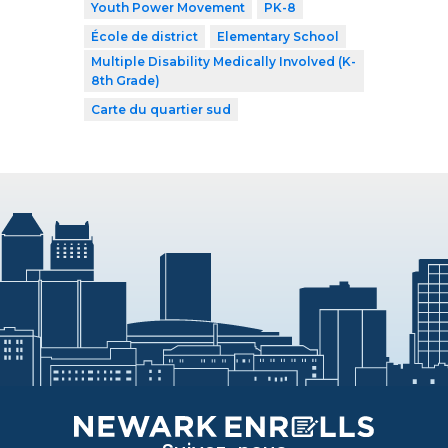
Youth Power Movement
PK-8
École de district
Elementary School
Multiple Disability Medically Involved (K-
8th Grade)
Carte du quartier sud