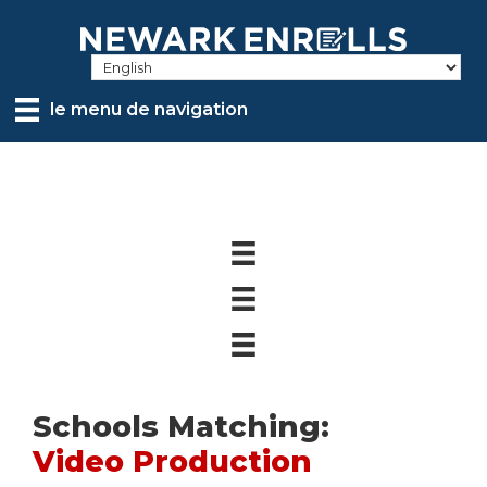
Skip
to
main
content
le menu de navigation
Schools Matching:
Video Production