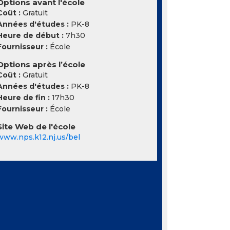
Options avant l'école
Coût :
Gratuit
Années d'études :
PK-8
Heure de début :
7h30
Fournisseur :
École
Options après l’école
Coût :
Gratuit
Années d'études :
PK-8
Heure de fin :
17h30
Fournisseur :
École
Site Web de l'école
www.nps.k12.nj.us/bel