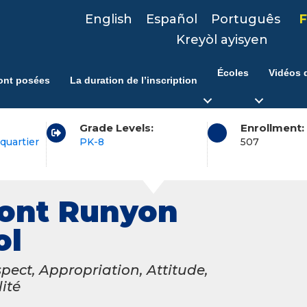
English
Español
Português
F
Kreyòl ayisyen
Écoles
Vidéos d
ont posées
La duration de l’inscription
Grade Levels:
Enrollment:
quartier
PK-8
507
ont Runyon
ol
pect, Appropriation, Attitude,
ité