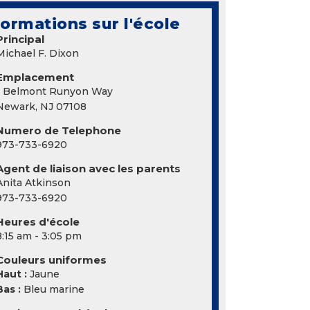
formations sur l'école
Principal
Michael F. Dixon
Emplacement
1 Belmont Runyon Way
Newark, NJ 07108
Numero de Telephone
973-733-6920
Agent de liaison avec les parents
Anita Atkinson
973-733-6920
Heures d'école
8:15 am - 3:05 pm
Couleurs uniformes
Haut :
Jaune
Bas :
Bleu marine