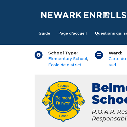
Skip
to
main
content
Guide
Page d’accueil
Questions qui s
School Type:
Ward:
Elementary School
,
Carte du 
École de district
sud
Belm
Scho
R.O.A.R. Res
Responsabil