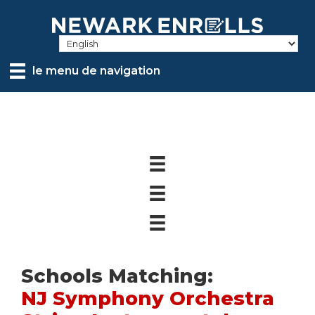
Skip
to
main
content
le menu de navigation
Schools Matching:
NJ Symphony Orchestra