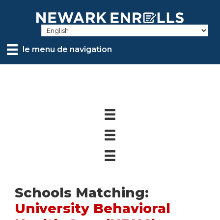
Skip
to
main
content
le menu de navigation
Schools Matching:
University Behavioral