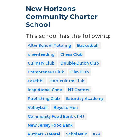
New Horizons
Community Charter
School
This school has the following:
After School Tutoring
Basketball
cheerleading
Chess Club
Culinary Club
Double Dutch Club
Entrepreneur Club
Film Club
Foutbòl
Horticulture Club
Inspirtional Choir
NJ Orators
Publishing Club
Saturday Academy
Volleyball
Boys to Men
Community Food Bank of NJ
New Jersey Food Bank
Rutgers - Dental
Scholastic
K-8