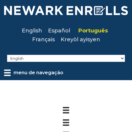
Skip
to
main
content
English
Español
Português
Français
Kreyòl ayisyen
menu de navegação