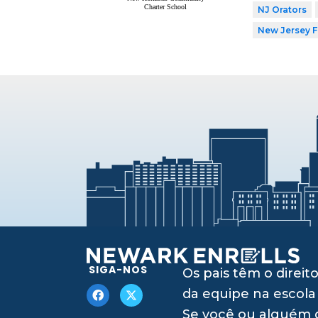
NJ Orators
New Jersey 
SIGA-NOS
Os pais têm o dire
da equipe na escola
Se você ou alguém q