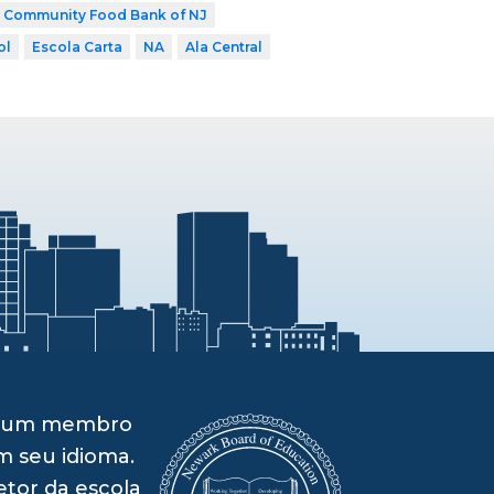
Community Food Bank of NJ
ol
Escola Carta
NA
Ala Central
om um membro
m seu idioma.
etor da escola