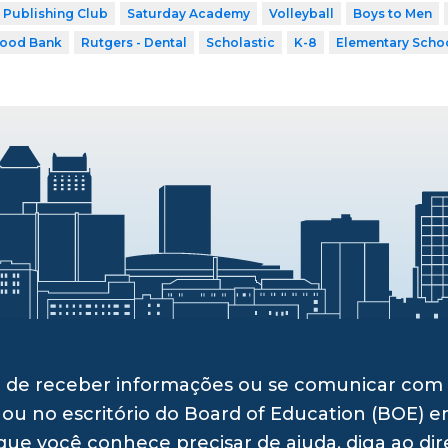
Publishing Club
Saturday Academy
Volleyball
Boys to Men
Food Bank
Rutgers - Dental
Scholastic
K-8
Elementary Scho
ito de receber informações ou se comunicar c
 ou no escritório do Board of Education (BOE) e
ue você conhece precisar de ajuda, diga ao dir