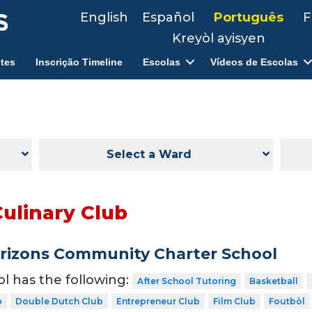
English
Español
Português
F
Kreyòl ayisyen
tes
Inscrição Timeline
Escolas
Vídeos de Escolas
Select a Ward
Culinary Club
rizons Community Charter School
ol has the following:
After School Tutoring
Basketball
b
Double Dutch Club
Entrepreneur Club
Film Club
Foutbòl