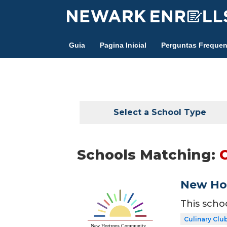
Skip
to
main
Guia
Pagina Inicial
Perguntas Frequen
content
Select a School Type
Schools Matching:
New Ho
This scho
Culinary Clu