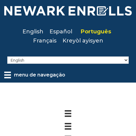
Skip
to
main
content
English
Español
Português
Français
Kreyòl ayisyen
menu de navegação