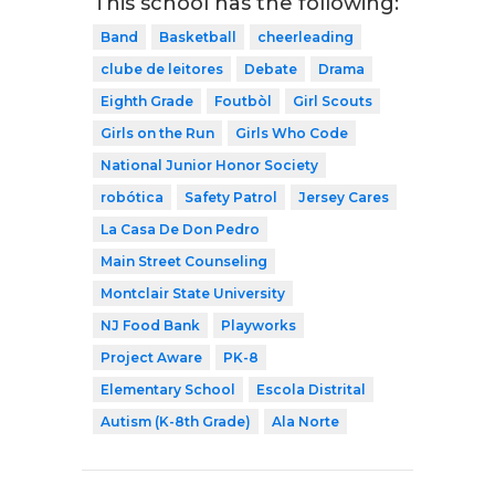
This school has the following:
Band
Basketball
cheerleading
clube de leitores
Debate
Drama
Eighth Grade
Foutbòl
Girl Scouts
Girls on the Run
Girls Who Code
National Junior Honor Society
robótica
Safety Patrol
Jersey Cares
La Casa De Don Pedro
Main Street Counseling
Montclair State University
NJ Food Bank
Playworks
Project Aware
PK-8
Elementary School
Escola Distrital
Autism (K-8th Grade)
Ala Norte