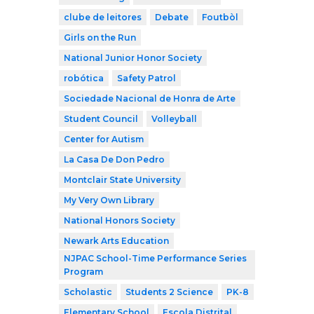
clube de leitores
Debate
Foutbòl
Girls on the Run
National Junior Honor Society
robótica
Safety Patrol
Sociedade Nacional de Honra de Arte
Student Council
Volleyball
Center for Autism
La Casa De Don Pedro
Montclair State University
My Very Own Library
National Honors Society
Newark Arts Education
NJPAC School-Time Performance Series
Program
Scholastic
Students 2 Science
PK-8
Elementary School
Escola Distrital