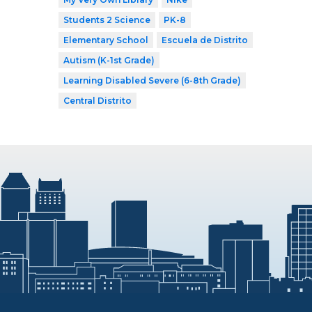
Students 2 Science
PK-8
Elementary School
Escuela de Distrito
Autism (K-1st Grade)
Learning Disabled Severe (6-8th Grade)
Central Distrito