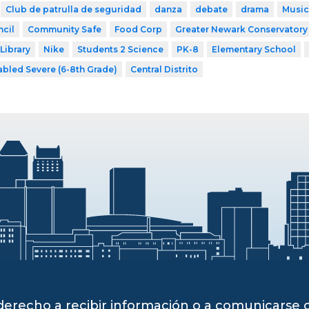
Club de patrulla de seguridad
danza
debate
drama
Music
cil
Community Safe
Food Corp
Greater Newark Conservatory
Library
Nike
Students 2 Science
PK-8
Elementary School
abled Severe (6-8th Grade)
Central Distrito
derecho a recibir información o a comunicarse