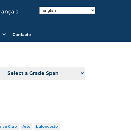
rançais
Contacto
Select a Grade Span
mae Club
Arte
baloncesto