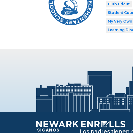
Club Cricut
Student Coun
My Very Own 
Learning Dis
SÍGANOS
Los padres tienen 