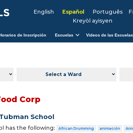
English
Español
Português
F
Kreyòl ayisyen
Horarios de Inscripción
Escuelas
Videos de las Escuelas
Select a Ward
Food Corp
 Tubman School
ol has the following:
African Drumming
animación
Ani