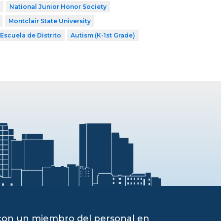
National Junior Honor Society
Montclair State University
Escuela de Distrito
Autism (K-1st Grade)
 con un miembro del personal en