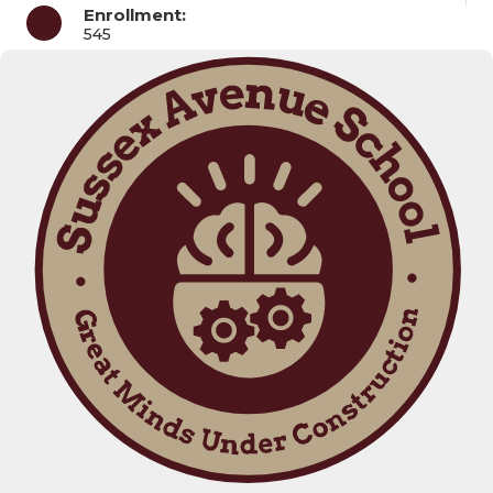
Enrollment:
545