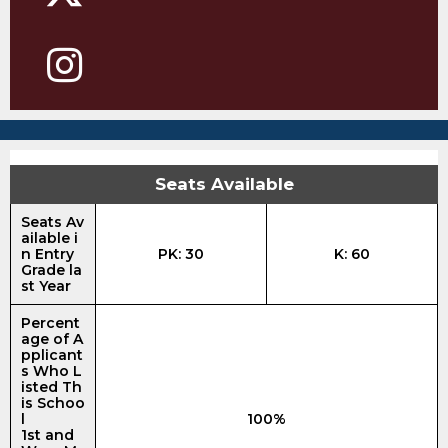
Seats Available
Seats Av
ailable i
n Entry
PK: 30
K: 60
Grade la
st Year
Percent
age of A
pplicant
s Who L
isted Th
is Schoo
l
100%
1st and