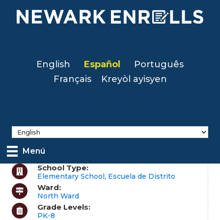
Skip
to
main
content
English
Español
Português
Français
Kreyòl ayisyen
Menú
School Type:
Elementary School
,
Escuela de Distrito
Ward:
North Ward
Grade Levels:
PK-8