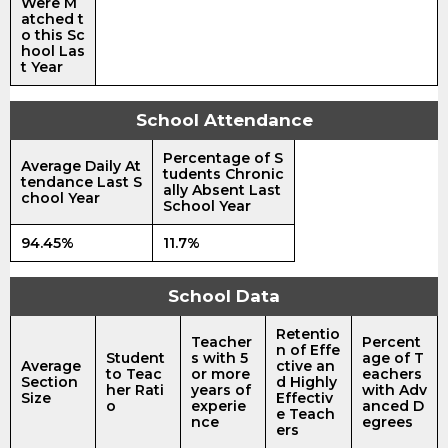
Were M
atched t
o this Sc
hool Las
t Year
School Attendance
Percentage of S
Average Daily At
tudents Chronic
tendance Last S
ally Absent Last
chool Year
School Year
94.45%
11.7%
School Data
Retentio
Teacher
Percent
n of Effe
Student
s with 5
age of T
Average
ctive an
to Teac
or more
eachers
Section
d Highly
her Rati
years of
with Adv
Size
Effectiv
o
experie
anced D
e Teach
nce
egrees
ers