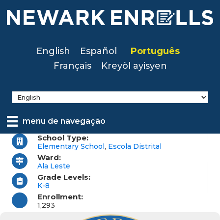
Skip
to
main
content
English
Español
Português
Français
Kreyòl ayisyen
menu de navegação
School Type:
Elementary School
,
Escola Distrital
Ward:
Ala Leste
Grade Levels:
K-8
Enrollment:
1,293