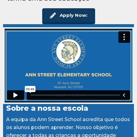
Apply Now:
Sobre a nossa escola
A equipa da Ann Street School acredita que todos
os alunos podem aprender. Nosso objetivo é
oferecer a todas as crianças a oportunidade