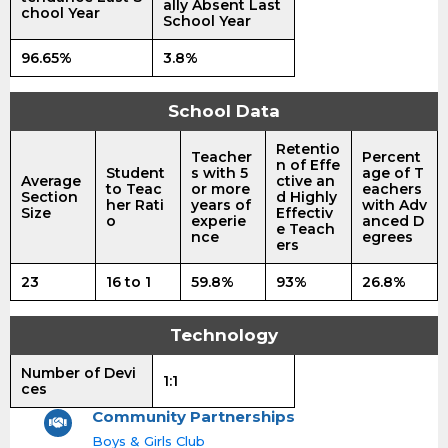
ally Absent Last
chool Year
School Year
96.65%
3.8%
School Data
Retentio
Teacher
Percent
n of Effe
Student
s with 5
age of T
Average
ctive an
to Teac
or more
eachers
Section
d Highly
her Rati
years of
with Adv
Size
Effectiv
o
experie
anced D
e Teach
nce
egrees
ers
23
16 to 1
59.8%
93%
26.8%
Technology
Number of Devi
1:1
ces
Community Partnerships
Boys & Girls Club