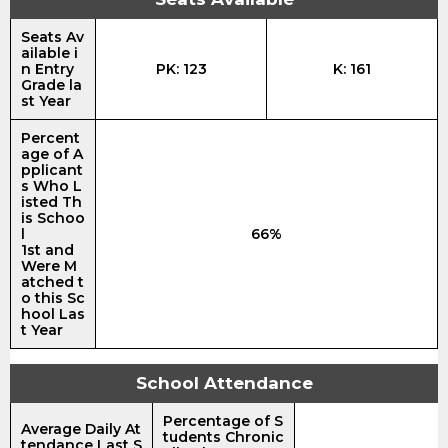
Seats Av
ailable i
n Entry
PK: 123
K: 161
Grade la
st Year
Percent
age of A
pplicant
s Who L
isted Th
is Schoo
l
66%
1st and
Were M
atched t
o this Sc
hool Las
t Year
School Attendance
Percentage of S
Average Daily At
tudents Chronic
tendance Last S