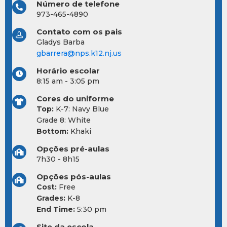
Número de telefone
973-465-4890
Contato com os pais
Gladys Barba
gbarrera@nps.k12.nj.us
Horário escolar
8:15 am - 3:05 pm
Cores do uniforme
Top:
K-7: Navy Blue
Grade 8: White
Bottom:
Khaki
Opções pré-aulas
7h30 - 8h15
Opções pós-aulas
Cost:
Free
Grades:
K-8
End Time:
5:30 pm
Site da escola