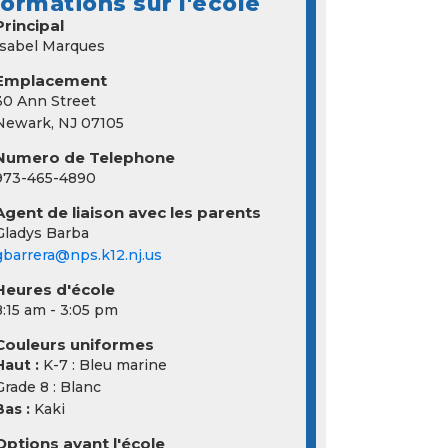
formations sur l'école
Principal
Isabel Marques
Emplacement
30 Ann Street
Newark, NJ 07105
Numero de Telephone
973-465-4890
Agent de liaison avec les parents
Gladys Barba
gbarrera@nps.k12.nj.us
Heures d'école
8:15 am - 3:05 pm
Couleurs uniformes
Haut :
K-7 : Bleu marine
Grade 8 : Blanc
Bas :
Kaki
Options avant l'école