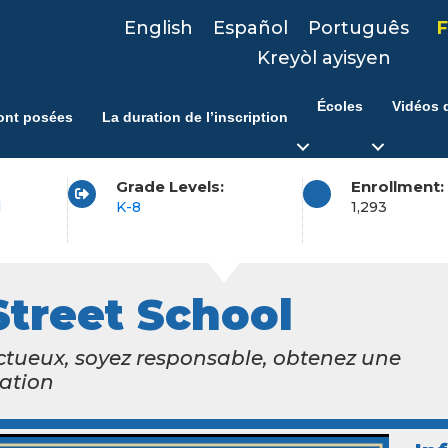
English
Español
Português
F
Kreyòl ayisyen
Écoles
Vidéos d
ont posées
La duration de l’inscription
Grade Levels:
Enrollment:
d
K-8
1,293
treet School
ctueux, soyez responsable, obtenez une
ation