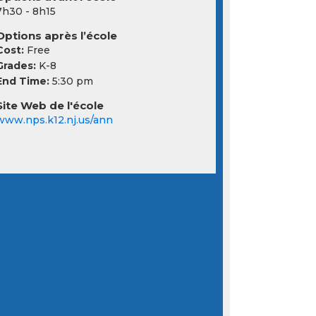
7h30 - 8h15
Options après l’école
Cost:
Free
Grades:
K-8
End Time:
5:30 pm
Site Web de l'école
www.nps.k12.nj.us/ann