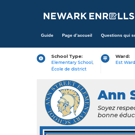
Skip
to
main
content
Guide
Page d’accueil
Questions qui s
School Type:
Ward:
Elementary School
,
Est War
École de district
Ann S
Soyez respe
bonne éduc