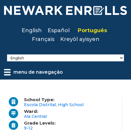
Skip
to
main
content
English
Español
Português
Français
Kreyòl ayisyen
menu de navegação
School Type:
Escola Distrital
,
High School
Ward:
Ala Central
Grade Levels:
9-12