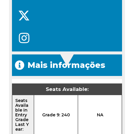
Mais informações
Seats Available:
Seats
Availa
ble in
Entry
Grade 9: 240
NA
Grade
Last Y
ear: