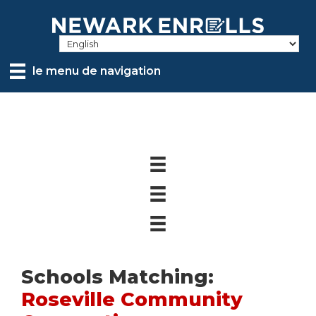
Skip
to
main
content
le menu de navigation
Schools Matching:
Roseville Community