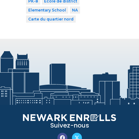
PK-8
École de district
Elementary School
NA
Carte du quartier nord
Suivez-nous