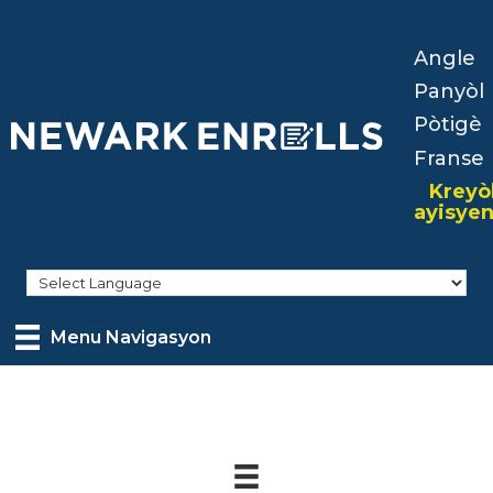
Skip
to
Angle
main
Panyòl
content
Pòtigè
Franse
Kreyò
ayisye
Menu Navigasyon