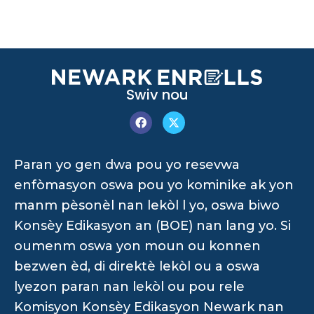
Swiv nou
Paran yo gen dwa pou yo resevwa
enfòmasyon oswa pou yo kominike ak yon
manm pèsonèl nan lekòl l yo, oswa biwo
Konsèy Edikasyon an (BOE) nan lang yo. Si
oumenm oswa yon moun ou konnen
bezwen èd, di direktè lekòl ou a oswa
lyezon paran nan lekòl ou pou rele
Komisyon Konsèy Edikasyon Newark nan