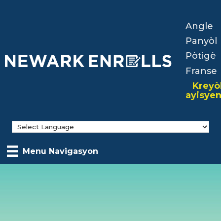
Skip
to
Angle
main
Panyòl
content
Pòtigè
Franse
Kreyò
ayisye
Menu Navigasyon