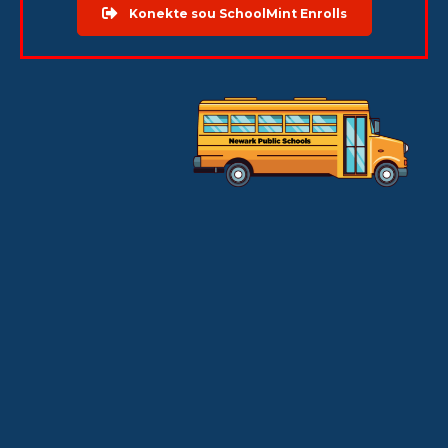
Konekte sou SchoolMint Enrolls