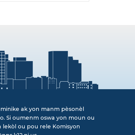
ominike ak yon manm pèsonèl
g yo. Si oumenm oswa yon moun ou
n lekòl ou pou rele Komisyon