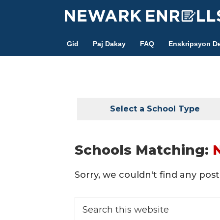
Skip
to
main
Gid
Paj Dakay
FAQ
Enskripsyon De
content
Select a School Type
Schools Matching:
Sorry, we couldn't find any posts
Search
this