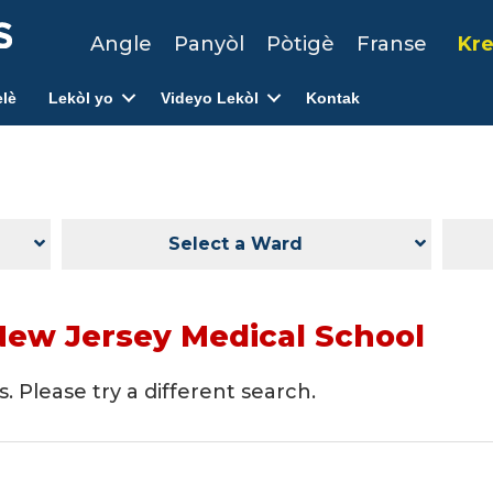
Angle
Panyòl
Pòtigè
Franse
Kre
lè
Lekòl yo
Videyo Lekòl
Kontak
Select a Ward
New Jersey Medical School
. Please try a different search.