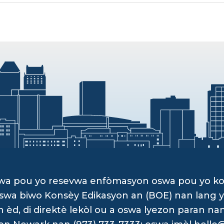
dwa pou yo resevwa enfòmasyon oswa pou yo k
, oswa biwo Konsèy Edikasyon an (BOE) nan lan
d, di direktè lekòl ou a oswa lyezon paran na