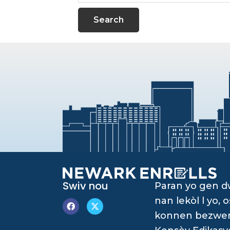
website
Swiv nou
Paran yo gen 
nan lekòl l yo
konnen bezwen è