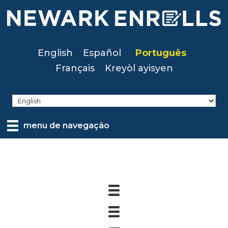
Skip
to
main
content
English
Español
Português
Français
Kreyòl ayisyen
menu de navegação